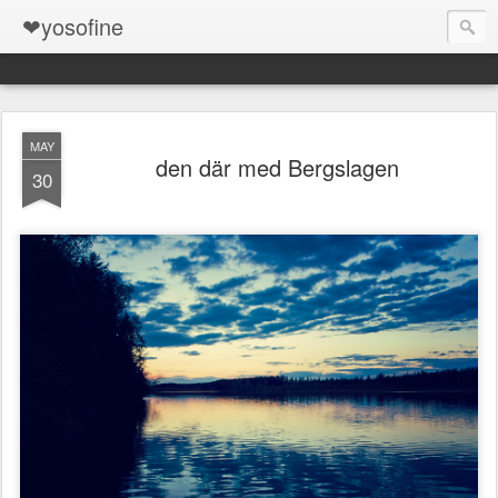
❤yosofine
MAY
den där med Bergslagen
30