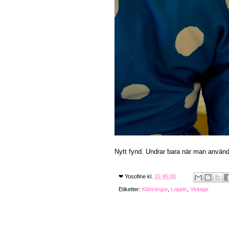
Nytt fynd. Undrar bara när man använ
❤
Yosofine
kl.
15:45:00
Etiketter:
Klänningar
,
Loppis
,
Vintage