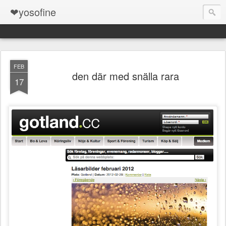
❤yosofine
FEB
den där med snälla rara
17