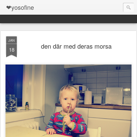
❤yosofine
JAN
den där med deras morsa
18