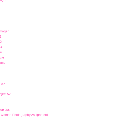
 magen
1
12
13
14
gar
rams
ryck
ject 52
9
op tips
r Woman Photography Assignments