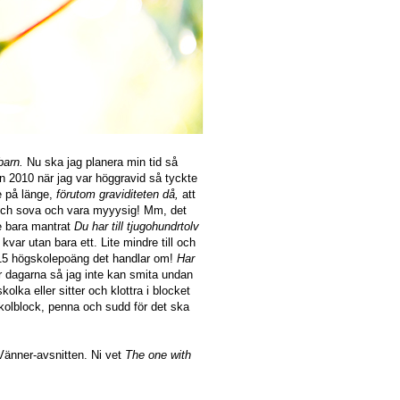
barn.
Nu ska jag planera min tid så
 2010 när jag var höggravid så tyckte
te på länge,
förutom graviditeten då,
att
a och sova och vara myyysig! Mm, det
e bara mantrat
Du har till tjugohundrtolv
r
kvar utan bara ett. Lite mindre till och
u 15 högskolepoäng det handlar om!
Har
 dagarna så jag inte kan smita undan
kolka eller sitter och klottra i blocket
 skolblock, penna och sudd för det ska
 Vänner-avsnitten. Ni vet
The one with