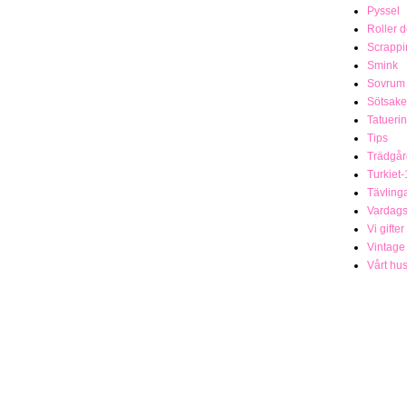
Pyssel
Roller 
Scrappi
Smink
Sovrum
Sötsake
Tatueri
Tips
Trädgår
Turkiet-
Tävling
Vardag
Vi gifter
Vintage
Vårt hu