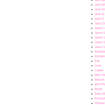
Jack-09
Jack-10
Jack-11
jack-12
Jack-13
Jason i
Jason-1
Jason-
Jason-
Jason-
Klännin
Krimsk
Kök
Livet
Loppis
Mat o D
Matrum
MCP Pro
Musik
Paris-0
Photosh
Pionee