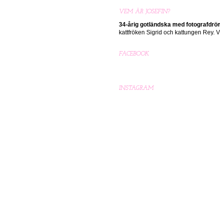
VEM ÄR JOSEFIN?
34-årig gotländska med
fotografdr
kattfröken Sigrid och kattungen Rey.
FACEBOOK
INSTAGRAM