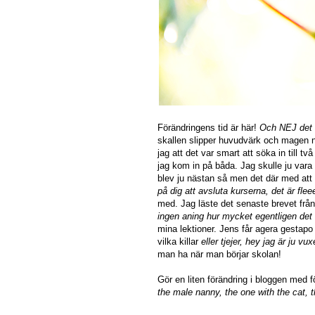
Förändringens tid är här!
Och NEJ det ä
skallen slipper huvudvärk och magen ne
jag att det var smart att söka in till 
jag kom in på båda. Jag skulle ju vara
blev ju nästan så men det där med att
på dig att avsluta kurserna, det är fleee
med. Jag läste det senaste brevet från
ingen aning hur mycket egentligen det ä
mina lektioner. Jens får agera gestapo oc
vilka killar
eller tjejer, hey jag är ju vu
man ha när man börjar skolan!
Gör en liten förändring i bloggen med 
the male nanny, the one with the cat, t