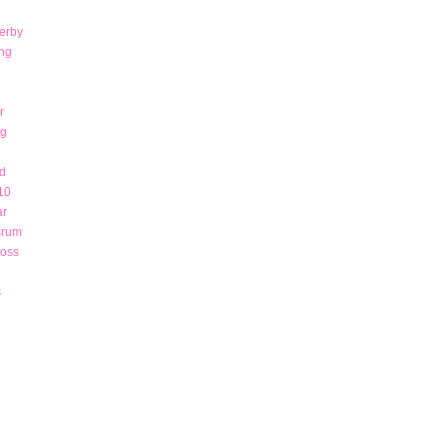
derby
ng
r
ng
d
10
ar
srum
 oss
s