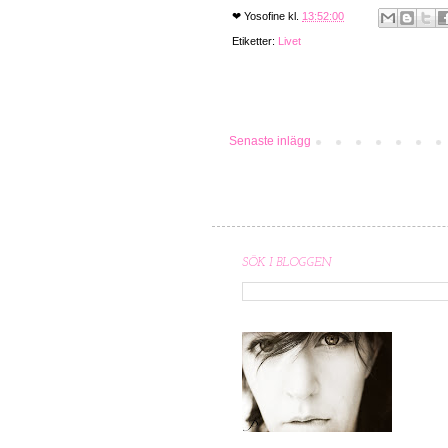
❤
Yosofine
kl.
13:52:00
Etiketter:
Livet
Senaste inlägg
SÖK I BLOGGEN