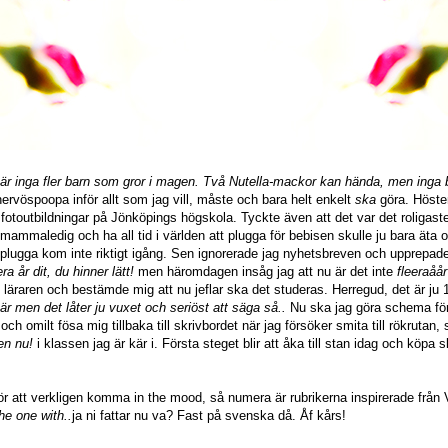
r inga fler barn som gror i magen. Två Nutella-mackor kan hända, men inga 
rvöspoopa inför allt som jag vill, måste och bara helt enkelt
ska
göra. Hösten
två fotoutbildningar på Jönköpings högskola. Tyckte även att det var det roligas
 mammaledig och ha all tid i världen att plugga för bebisen skulle ju bara ät
 plugga kom inte riktigt igång. Sen ignorerade jag nyhetsbreven och upprepad
ra år dit, du hinner lätt!
men häromdagen insåg jag att nu är det inte
fleera
åå
 läraren och bestämde mig att nu jeflar ska det studeras. Herregud, det är j
r men det låter ju vuxet och seriöst att säga så..
Nu ska jag göra schema för
h omilt fösa mig tillbaka till skrivbordet när jag försöker smita till rökrutan, s
xen nu!
i klassen jag är kär i. Första steget blir att åka till stan idag och köpa
för att verkligen komma in the mood, så numera är rubrikerna inspirerade från
he one with..
ja ni fattar nu va? Fast på svenska då. Åf kårs!