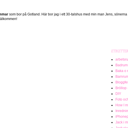
ömmar
som bor på Gotland. Här bor jag i ett 30-talshus med min man Jens, sönerna
 Välkommen!
ETIKETTE
arbetsr
Badrum
Baka o 
Barnru
Bloggfe
Bröllop 
DIY
Foto och
How I me
Inredni
iPhonep
Jack i 
Jack sj