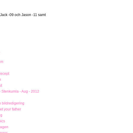
 Jack -09 och Jason -11 samt
R
um
recept
m
st
- Stenkumla - Aug - 2012
 bildredigering
t your father
ng
ics
magen
unger