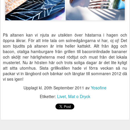
På altanen kan vi njuta av utsikten över hästarna i hagen och
öppna åkrar. För att inte tala om solnedgångarna vi har, oj oj! Det
som bjudits på altanen är inte heller kattskit. Allt från ägg och
bacon, otaliga hamburgare från grillen till baconinlindade bananer
och sköljt ner härligheterna med rödtjut och must från det lokala
musteriet. Nu är hösten här och trots soliga dagar är det lite kyligt
att sitta utomhus. Sista grillkvällen hade vi förra veckan så nu
packar vi in långbord och bänkar och längtar till sommaren 2012 då
vi ses igen!
Upplagt kl.
20th September 2011
av
Yosofine
Etiketter:
Livet
Mat o Dryck