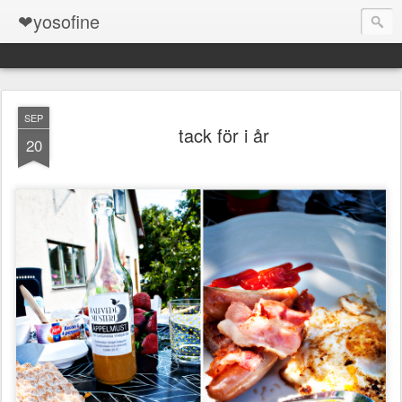
❤yosofine
SEP
tack för i år
20