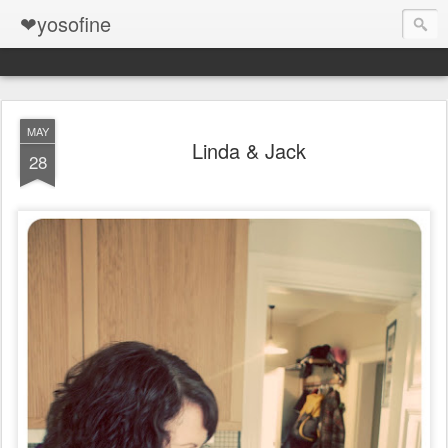
❤yosofine
MAY
Linda & Jack
28