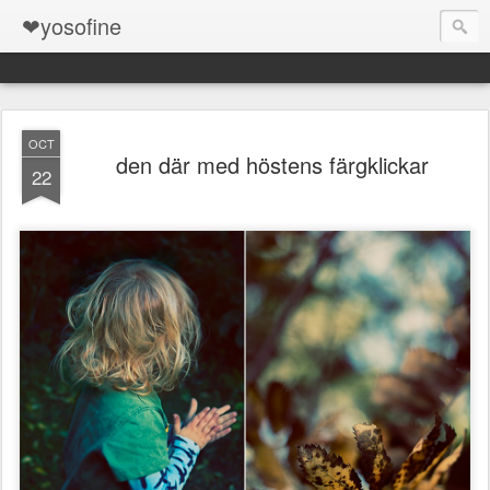
❤yosofine
OCT
den där med höstens färgklickar
22