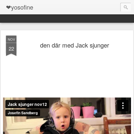
❤yosofine
NOV
den där med Jack sjunger
22