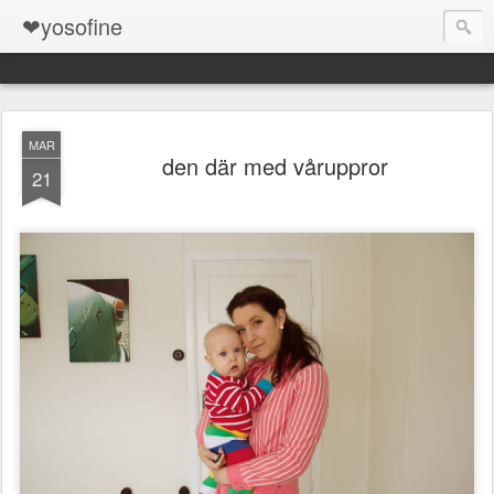
❤yosofine
MAR
den där med våruppror
21