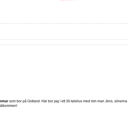
ömmar
som bor på Gotland. Här bor jag i ett 30-talshus med min man Jens, sönerna
 Välkommen!