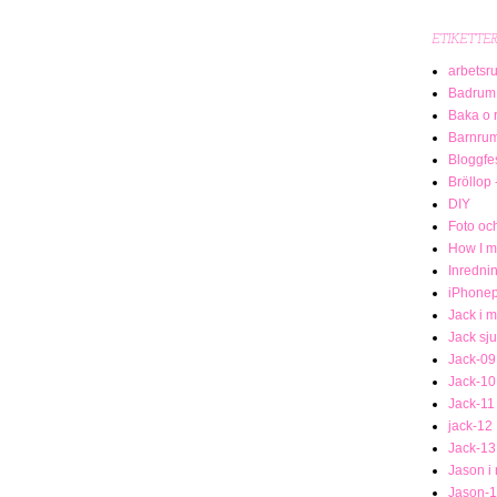
ETIKETTE
arbetsr
Badrum
Baka o 
Barnru
Bloggfe
Bröllop 
DIY
Foto och
How I me
Inredni
iPhonep
Jack i 
Jack sj
Jack-09
Jack-10
Jack-11
jack-12
Jack-13
Jason i
Jason-1