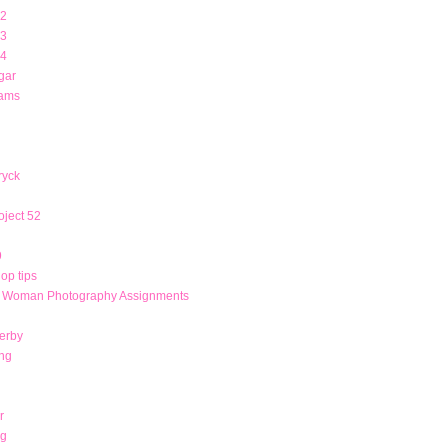
12
13
14
gar
rams
ryck
ject 52
9
op tips
r Woman Photography Assignments
derby
ng
r
ng