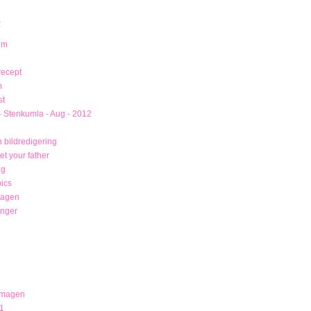
R
um
recept
m
st
- Stenkumla - Aug - 2012
 bildredigering
t your father
ng
ics
magen
unger
 magen
1