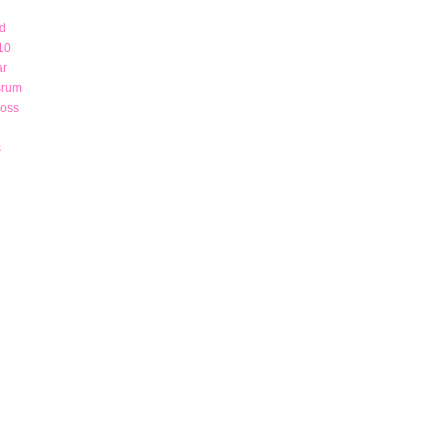
d
10
ar
srum
 oss
s