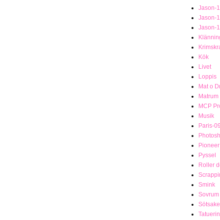
Jason-
Jason-
Jason-
Klännin
Krimsk
Kök
Livet
Loppis
Mat o D
Matrum
MCP Pro
Musik
Paris-0
Photosh
Pionee
Pyssel
Roller 
Scrappi
Smink
Sovrum
Sötsake
Tatueri