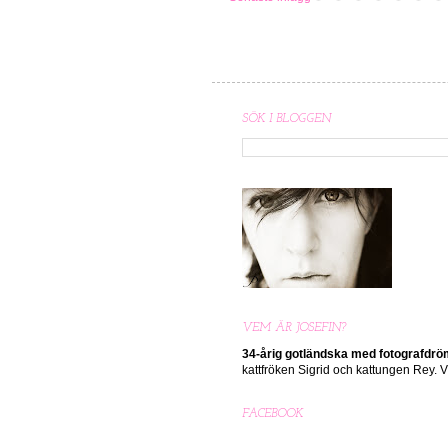
SÖK I BLOGGEN
VEM ÄR JOSEFIN?
34-årig gotländska med
fotografdr
kattfröken Sigrid och kattungen Rey.
FACEBOOK