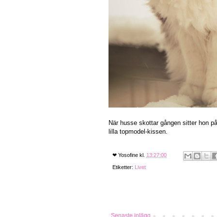
När husse skottar gången sitter hon p
lilla topmodel-kissen.
❤
Yosofine
kl.
13:27:00
Etiketter:
Livet
Senaste inlägg