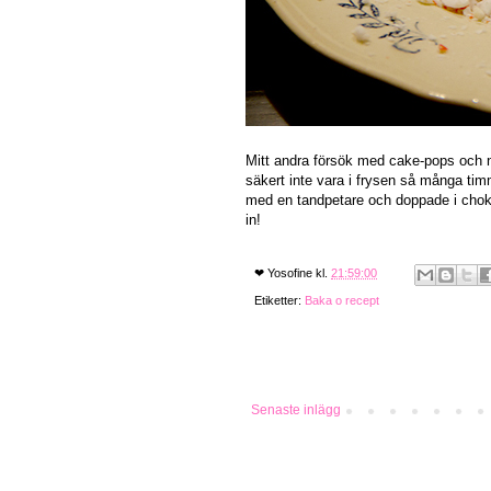
Mitt andra försök med cake-pops och nu
säkert inte vara i frysen så många tim
med en tandpetare och doppade i chokl
in!
❤
Yosofine
kl.
21:59:00
Etiketter:
Baka o recept
Senaste inlägg