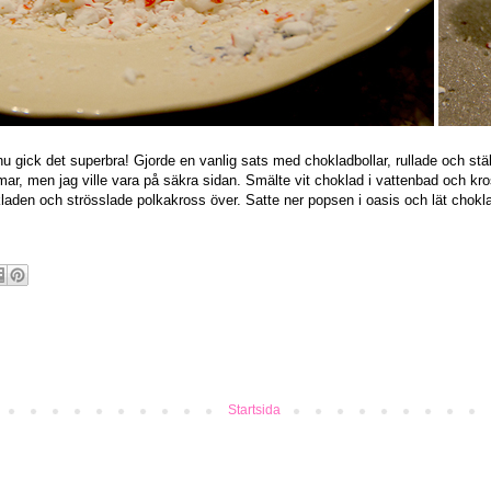
 gick det superbra! Gjorde en vanlig sats med chokladbollar, rullade och stäl
mar, men jag ville vara på säkra sidan. Smälte vit choklad i vattenbad och kr
aden och strösslade polkakross över. Satte ner popsen i oasis och lät chokla
Startsida