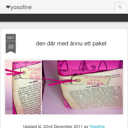
❤yosofine
DEC
den där med ännu ett paket
22
Upplagt kl.
22nd December 2011
av
Yosofine