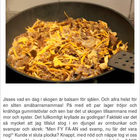
Jisses vad en dag i skogen är balsam för själen. Och allra helst för
en sliten småbarnsmammas! På med ett par lager tröjor och
knähöga gummistövlar och sen bar det ut skogen tillsammans med
mor och syster. Det fullkomligt kryllade av godingar! Faktiskt var det
så mycket att jag tillslut stog i en djungel av ormbunkar och
svampar och skrek: "Men FY FA-AN vad svamp, nu får det vara
nog!" Kunde vi sluta plocka? Knappt, med nöd och näppe tog vi oss