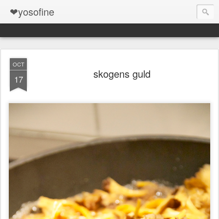
❤yosofine
OCT
skogens guld
17