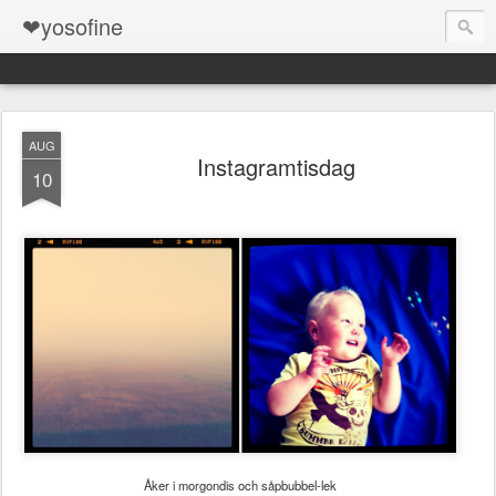
❤yosofine
AUG
Instagramtisdag
10
Åker i morgondis och såpbubbel-lek