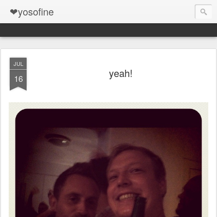
❤yosofine
JUL
yeah!
16