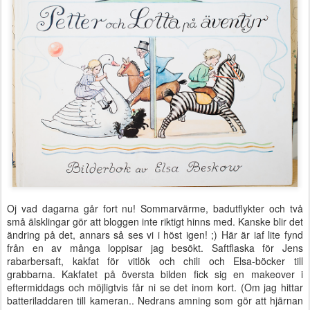
Oj vad dagarna går fort nu! Sommarvärme, badutflykter och två
små älsklingar gör att bloggen inte riktigt hinns med. Kanske blir det
ändring på det, annars så ses vi i höst igen! ;) Här är iaf lite fynd
från en av många loppisar jag besökt. Saftflaska för Jens
rabarbersaft, kakfat för vitlök och chili och Elsa-böcker till
grabbarna. Kakfatet på översta bilden fick sig en makeover i
eftermiddags och möjligtvis får ni se det inom kort. (Om jag hittar
batteriladdaren till kameran.. Nedrans amning som gör att hjärnan