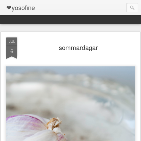
❤yosofine
JUL
sommardagar
6