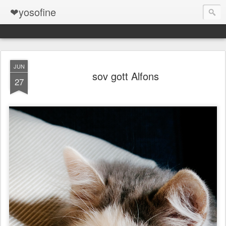
❤yosofine
JUN
sov gott Alfons
27