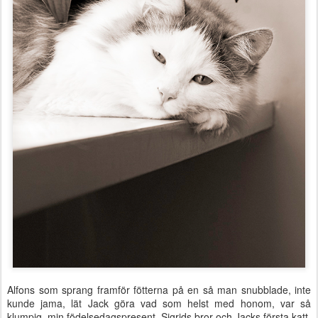
Alfons som sprang framför fötterna på en så man snubblade, inte
kunde jama, lät Jack göra vad som helst med honom, var så
klumpig, min födelsedagspresent, Sigrids bror och Jacks första katt.