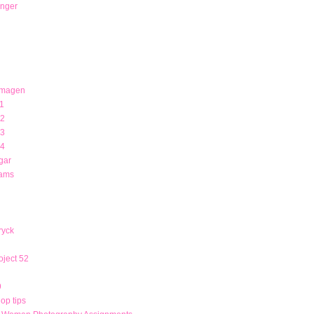
unger
 magen
1
12
13
14
gar
rams
ryck
ject 52
9
op tips