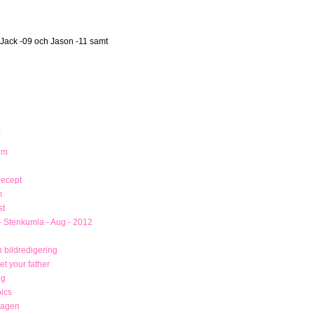
 Jack -09 och Jason -11 samt
R
um
recept
m
st
- Stenkumla - Aug - 2012
 bildredigering
t your father
ng
ics
magen