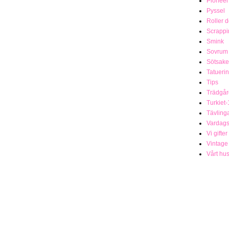
Pionee
Pyssel
Roller 
Scrappi
Smink
Sovrum
Sötsake
Tatueri
Tips
Trädgår
Turkiet-
Tävling
Vardag
Vi gifter
Vintage
Vårt hu