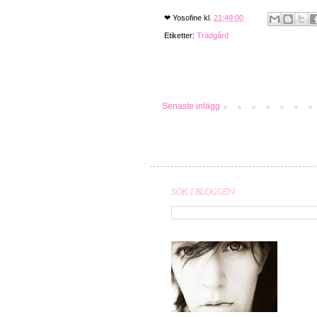
❤
Yosofine
kl.
21:49:00
Etiketter:
Trädgård
Senaste inlägg
SÖK I BLOGGEN