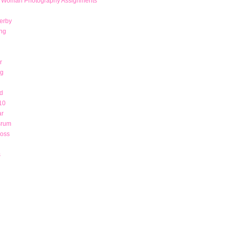
r Woman Photography Assignments
derby
ng
r
ng
d
10
ar
srum
 oss
s