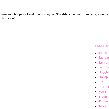
ömmar
som bor på Gotland. Här bor jag i ett 30-talshus med min man Jens, sönerna
 Välkommen!
ETIKETTE
arbetsr
Badrum
Baka o 
Barnru
Bloggfe
Bröllop 
DIY
Foto och
How I me
Inredni
iPhonep
Jack i 