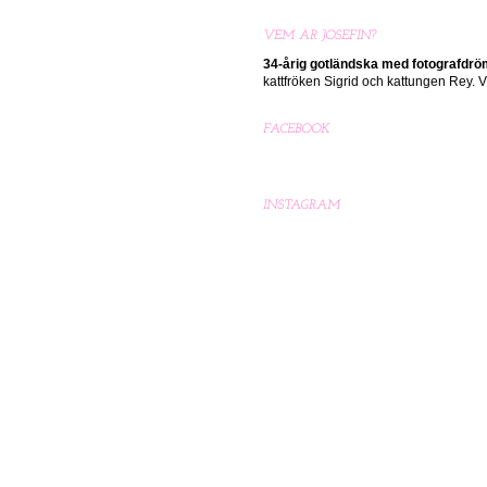
VEM ÄR JOSEFIN?
34-årig gotländska med
fotografdr
kattfröken Sigrid och kattungen Rey.
FACEBOOK
INSTAGRAM