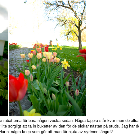
nrabatterna för bara någon vecka sedan. Några tappra står kvar men de allra fl
 lite sorgligt att ta in buketter av den för de slokar nästan på studs. Jag ha
. Har ni några knep som gör att man får njuta av syrénen längre?