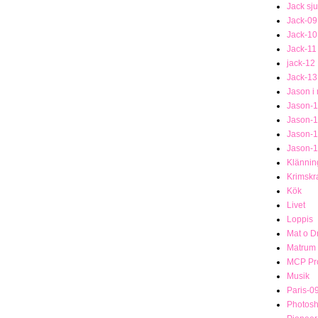
Jack sj
Jack-09
Jack-10
Jack-11
jack-12
Jack-13
Jason i
Jason-1
Jason-
Jason-
Jason-
Klännin
Krimsk
Kök
Livet
Loppis
Mat o D
Matrum
MCP Pro
Musik
Paris-0
Photosh