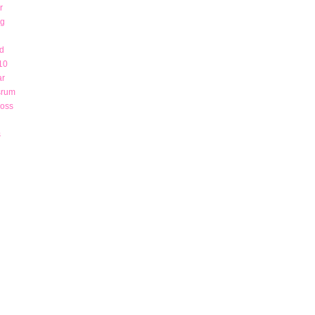
r
ng
d
10
ar
srum
 oss
s