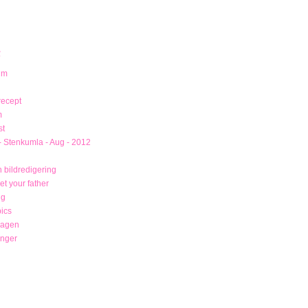
R
um
recept
m
st
- Stenkumla - Aug - 2012
 bildredigering
t your father
ng
ics
magen
unger