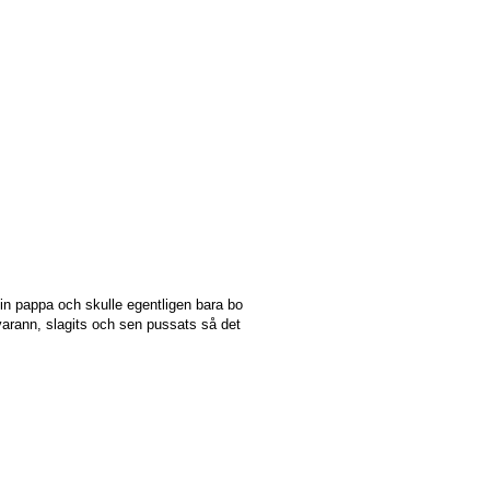
n pappa och skulle egentligen bara bo
varann, slagits och sen pussats så det