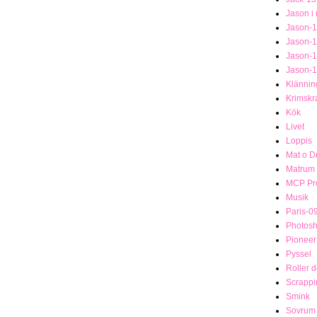
Jason i
Jason-1
Jason-
Jason-
Jason-
Klännin
Krimsk
Kök
Livet
Loppis
Mat o D
Matrum
MCP Pro
Musik
Paris-0
Photosh
Pionee
Pyssel
Roller 
Scrappi
Smink
Sovrum