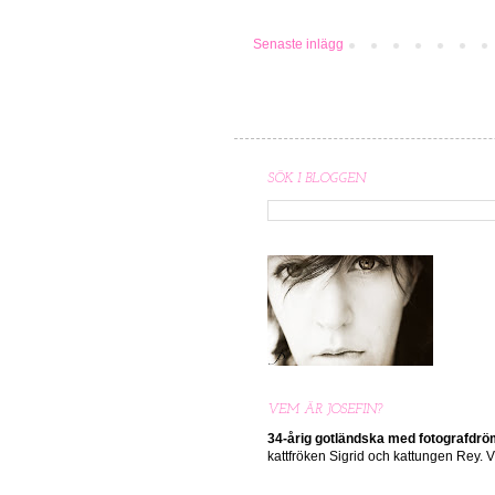
Senaste inlägg
SÖK I BLOGGEN
VEM ÄR JOSEFIN?
34-årig gotländska med
fotografdr
kattfröken Sigrid och kattungen Rey.