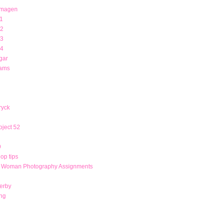
 magen
1
12
13
14
gar
rams
ryck
ject 52
9
op tips
r Woman Photography Assignments
derby
ng