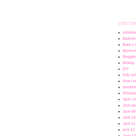
ETIKETTE
arbetsr
Badrum
Baka o 
Barnru
Bloggfe
Bröllop 
DIY
Foto och
How I me
Inredni
iPhonep
Jack i 
Jack sj
Jack-09
Jack-10
Jack-11
jack-12
Jack-13