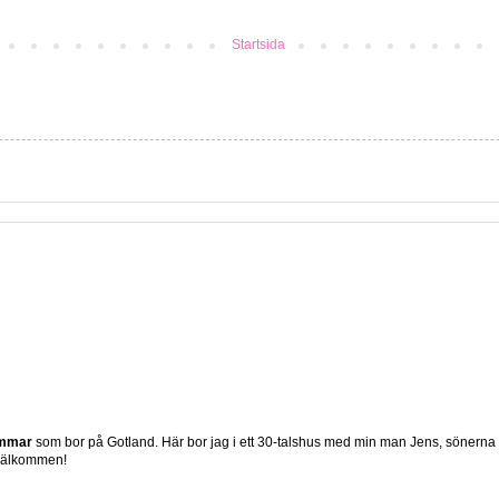
Startsida
ömmar
som bor på Gotland. Här bor jag i ett 30-talshus med min man Jens, sönerna
 Välkommen!