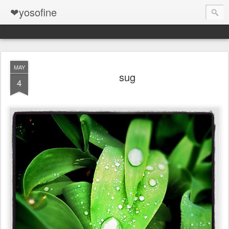
❤yosofine
MAY
sug
4