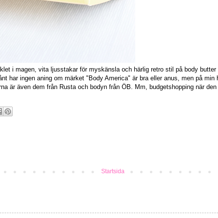
klet i magen, vita ljusstakar för myskänsla och härlig retro stil på body butter
nt har ingen aning om märket "Body America" är bra eller anus, men på min hu
karna är även dem från Rusta och bodyn från ÖB. Mm, budgetshopping när den
Startsida