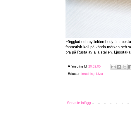
Färgglad och pytteliten body till spekta
fantastisk koll på kända märken och så
bra på Rusta av alla ställen. Ljussta
❤
Yosofine
kl.
20:32:00
Etiketter:
Inredning
,
Livet
Senaste inlägg