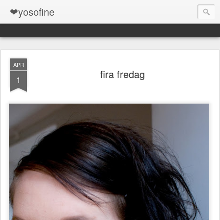
❤yosofine
APR
fira fredag
1