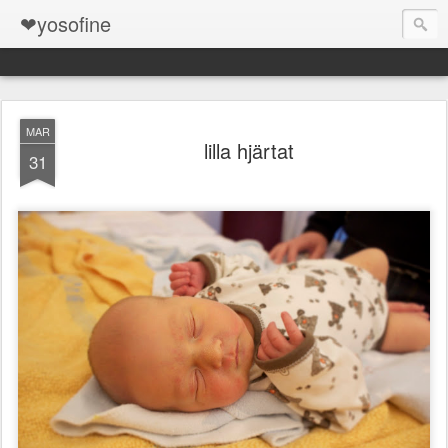
❤yosofine
MAR
lilla hjärtat
31