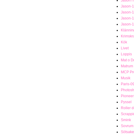
Jason i
Jason-1
Jason-
Jason-
Jason-
Klännin
Krimsk
Kök
Livet
Loppis
Mat o D
Matrum
MCP Pro
Musik
Paris-0
Photosh
Pionee
Pyssel
Roller 
Scrappi
Smink
Sovrum
Sötsake