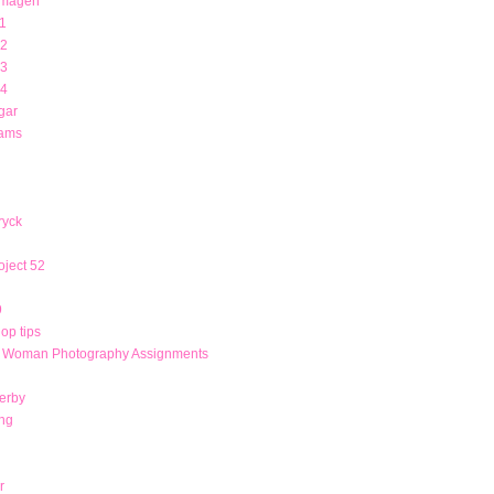
 magen
1
12
13
14
gar
rams
ryck
ject 52
9
op tips
r Woman Photography Assignments
derby
ng
r