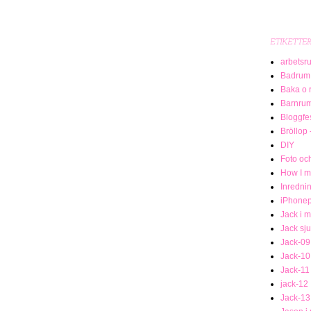
ETIKETTE
arbetsr
Badrum
Baka o 
Barnru
Bloggfe
Bröllop 
DIY
Foto och
How I me
Inredni
iPhonep
Jack i 
Jack sj
Jack-09
Jack-10
Jack-11
jack-12
Jack-13