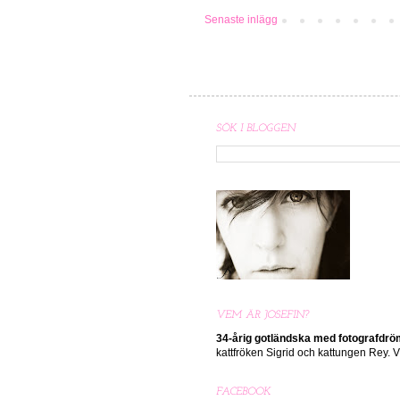
Senaste inlägg
SÖK I BLOGGEN
VEM ÄR JOSEFIN?
34-årig gotländska med
fotografdr
kattfröken Sigrid och kattungen Rey.
FACEBOOK