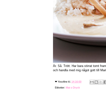
Är. Så. Trött. Har bara stirrat tomt fra
och handla med mig något gott till Mari
❤
Yosofine
kl.
14:16:00
Etiketter:
Mat o Dryck