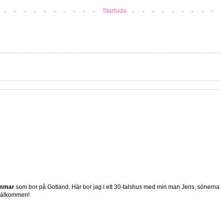
Startsida
ömmar
som bor på Gotland. Här bor jag i ett 30-talshus med min man Jens, sönerna
 Välkommen!