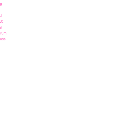
ng
d
10
ar
srum
 oss
s