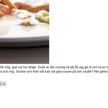
mför mig, gud vet hur länge. Snart är det visning så då får jag gå ut och ta en n
a och mig. Socker och frisk luft kan väl göra susen på tom skalle? Het gröncurr