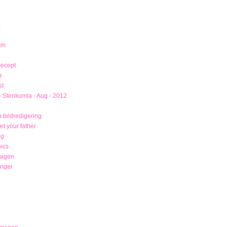
R
um
recept
m
st
- Stenkumla - Aug - 2012
 bildredigering
t your father
ng
ics
magen
unger