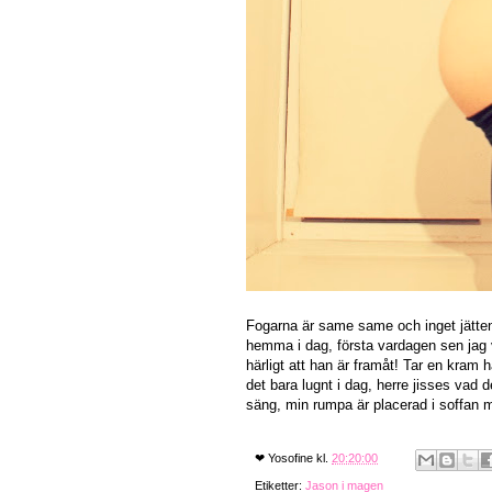
Fogarna är same same och inget jättenyt
hemma i dag, första vardagen sen jag v
härligt att han är framåt! Tar en kram
det bara lugnt i dag, herre jisses vad 
säng, min rumpa är placerad i soffan m
❤
Yosofine
kl.
20:20:00
Etiketter:
Jason i magen