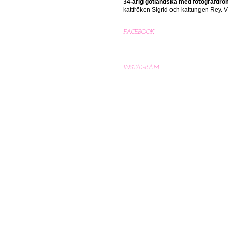
34-årig gotländska med
fotografdr
kattfröken Sigrid och kattungen Rey.
FACEBOOK
INSTAGRAM