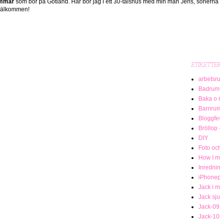
ömmar
som bor på Gotland. Här bor jag i ett 30-talshus med min man Jens, sönerna
 Välkommen!
ETIKETTE
arbetsr
Badrum
Baka o 
Barnru
Bloggfe
Bröllop 
DIY
Foto och
How I me
Inredni
iPhonep
Jack i 
Jack sj
Jack-09
Jack-10