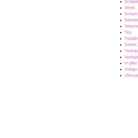
Scrappi
Smink
Sovrum
Sötsake
Tatueri
Tips
Trädgår
Turkiet-
Tävling
Vardag
Vi gifter
Vintage
Vårt hu