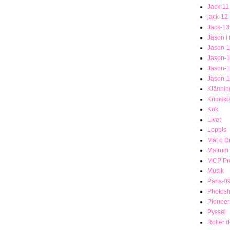
Jack-11
jack-12
Jack-13
Jason i
Jason-1
Jason-
Jason-
Jason-
Klännin
Krimsk
Kök
Livet
Loppis
Mat o D
Matrum
MCP Pro
Musik
Paris-0
Photosh
Pionee
Pyssel
Roller 