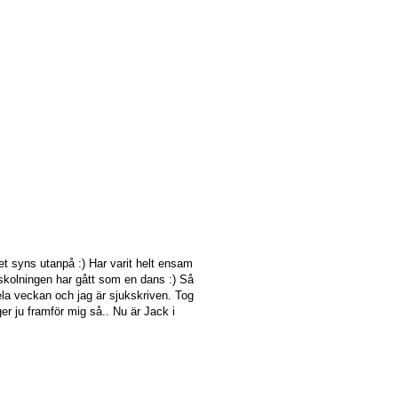
et syns utanpå :) Har varit helt ensam
nskolningen har gått som en dans :) Så
ela veckan och jag är sjukskriven. Tog
er ju framför mig så.. Nu är Jack i