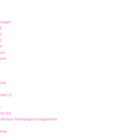
 magen
1
12
13
14
gar
rams
ryck
ject 52
9
op tips
r Woman Photography Assignments
derby