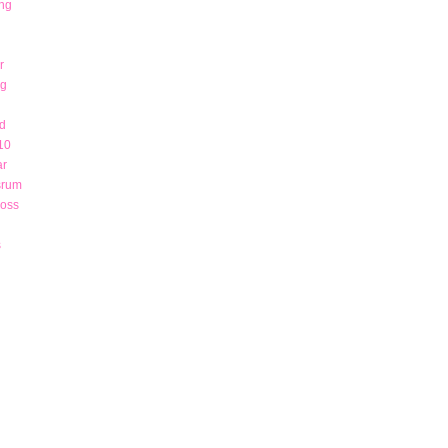
ng
r
ng
d
10
ar
srum
 oss
s