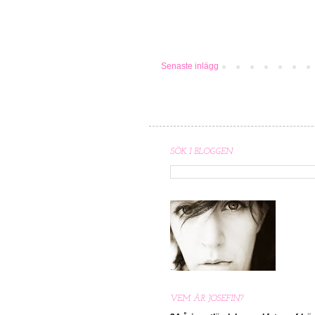
Senaste inlägg
SÖK I BLOGGEN
VEM ÄR JOSEFIN?