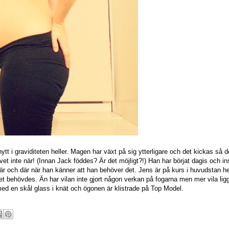
t i graviditeten heller. Magen har växt på sig ytterligare och det kickas så d
et inte när! (Innan Jack föddes? Är det möjligt?!) Han har börjat dagis och i
 här och där när han känner att han behöver det. Jens är på kurs i huvudstan h
det behövdes. Än har vilan inte gjort någon verkan på fogarna men mer vila ligg
ed en skål glass i knät och ögonen är klistrade på Top Model.