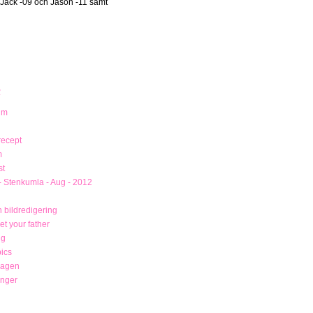
 Jack -09 och Jason -11 samt
R
um
recept
m
st
- Stenkumla - Aug - 2012
 bildredigering
t your father
ng
ics
magen
unger