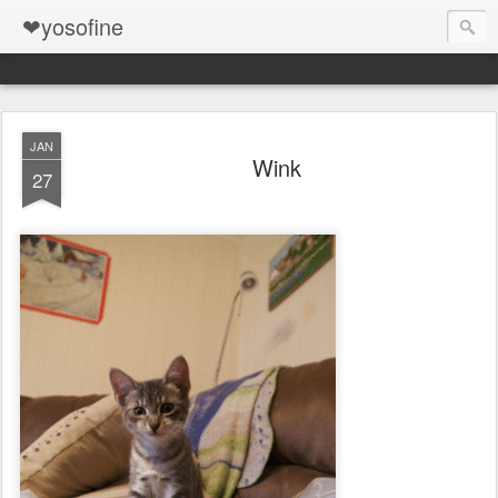
❤yosofine
JAN
Wink
27