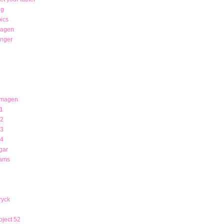
ng
ics
magen
unger
 magen
1
12
13
14
gar
rams
ryck
ject 52