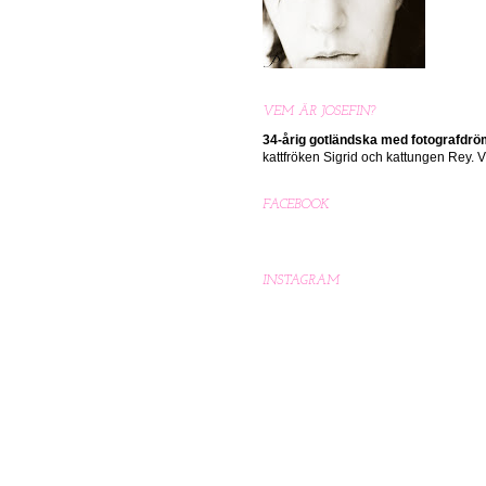
VEM ÄR JOSEFIN?
34-årig gotländska med
fotografdr
kattfröken Sigrid och kattungen Rey.
FACEBOOK
INSTAGRAM