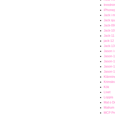
Inredni
iPhonep
Jack i 
Jack sj
Jack-09
Jack-10
Jack-11
jack-12
Jack-13
Jason i
Jason-1
Jason-
Jason-
Jason-
Klännin
Krimsk
Kök
Livet
Loppis
Mat o D
Matrum
MCP Pro