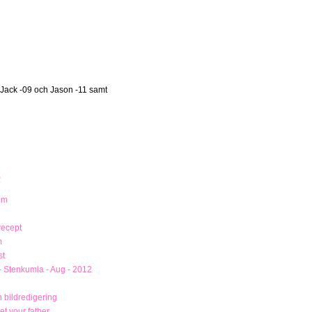
 Jack -09 och Jason -11 samt
R
um
recept
m
st
- Stenkumla - Aug - 2012
 bildredigering
t your father