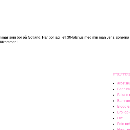
ömmar
som bor på Gotland. Här bor jag i ett 30-talshus med min man Jens, sönerna
 Välkommen!
ETIKETTE
arbetsr
Badrum
Baka o 
Barnru
Bloggfe
Bröllop 
DIY
Foto och
How I me