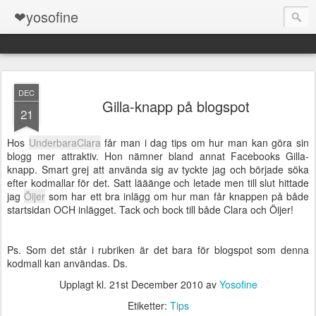
❤yosofine
DEC
Gilla-knapp på blogspot
21
Hos
UnderbaraClara
får man i dag tips om hur man kan göra sin
blogg mer attraktiv. Hon nämner bland annat Facebooks Gilla-
knapp. Smart grej att använda sig av tyckte jag och började söka
efter kodmallar för det. Satt lääänge och letade men till slut hittade
jag
Öijer
som har ett bra inlägg om hur man får knappen på både
startsidan OCH inlägget. Tack och bock till både Clara och Öijer!
Ps. Som det står i rubriken är det bara för blogspot som denna
kodmall kan användas. Ds.
Upplagt kl.
21st December 2010
av
Yosofine
Etiketter:
Tips