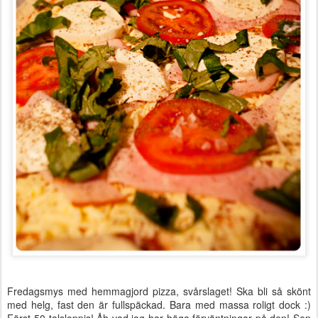
Fredagsmys med hemmagjord pizza, svårslaget! Ska bli så skönt
med helg, fast den är fullspäckad. Bara med massa roligt dock :)
Först 50-talsloppis! Åh vad jag har höga förväntningar på den! Sen