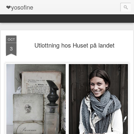
❤yosofine
OCT
Utlottning hos Huset på landet
3