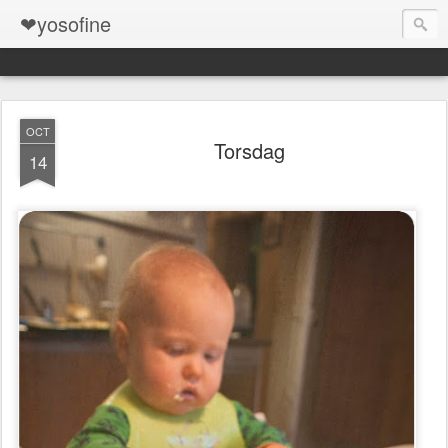
❤yosofine
OCT
Torsdag
14