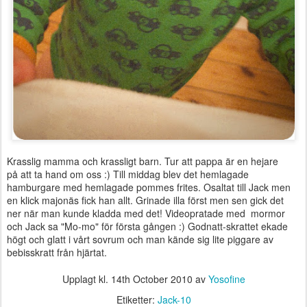
Krasslig mamma och krassligt barn. Tur att pappa är en hejare
på att ta hand om oss :) Till middag blev det hemlagade
hamburgare med hemlagade pommes frites. Osaltat till Jack men
en klick majonäs fick han allt. Grinade illa först men sen gick det
ner när man kunde kladda med det! Videopratade med mormor
och Jack sa "Mo-mo" för första gången :) Godnatt-skrattet ekade
högt och glatt i vårt sovrum och man kände sig lite piggare av
bebisskratt från hjärtat.
Upplagt kl.
14th October 2010
av
Yosofine
Etiketter:
Jack-10