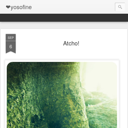
❤yosofine
SEP
Atcho!
6