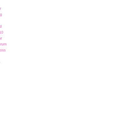
r
ng
d
10
ar
srum
 oss
s