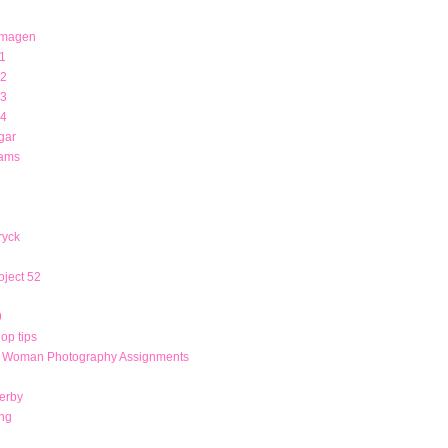
 magen
1
12
13
14
gar
rams
ryck
ject 52
9
op tips
r Woman Photography Assignments
derby
ng