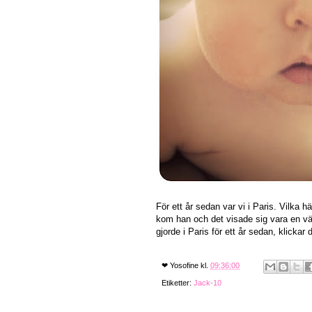
För ett år sedan var vi i Paris. Vilka
kom han och det visade sig vara en välda
gjorde i Paris för ett år sedan, klickar 
❤
Yosofine
kl.
09:36:00
Etiketter:
Jack-10