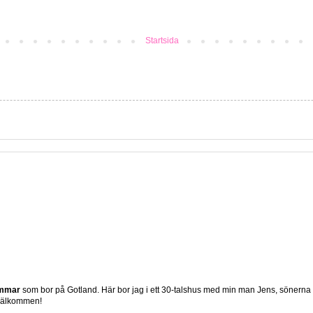
Startsida
ömmar
som bor på Gotland. Här bor jag i ett 30-talshus med min man Jens, sönerna
 Välkommen!