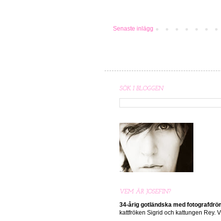
Senaste inlägg
SÖK I BLOGGEN
VEM ÄR JOSEFIN?
34-årig gotländska med
fotografdr
kattfröken Sigrid och kattungen Rey.