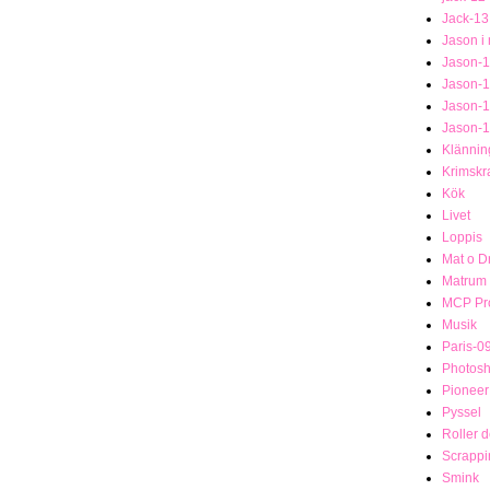
Jack-13
Jason i
Jason-1
Jason-
Jason-
Jason-
Klännin
Krimsk
Kök
Livet
Loppis
Mat o D
Matrum
MCP Pro
Musik
Paris-0
Photosh
Pionee
Pyssel
Roller 
Scrappi
Smink