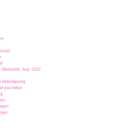
R
um
recept
m
st
- Stenkumla - Aug - 2012
 bildredigering
t your father
ng
ics
magen
unger