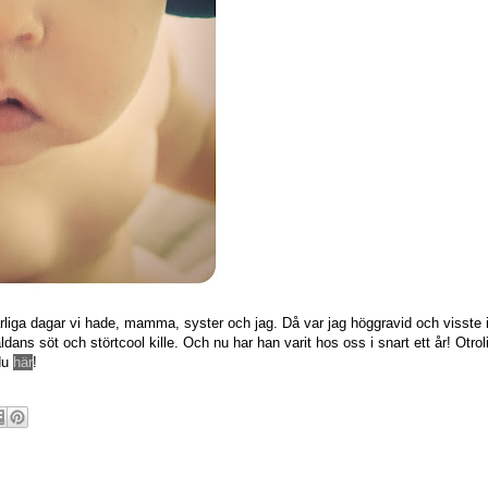
 härliga dagar vi hade, mamma, syster och jag. Då var jag höggravid och visst
ns söt och störtcool kille. Och nu har han varit hos oss i snart ett år! Otrolig
du
här
!