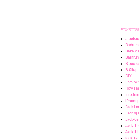
ETIKETTE
arbetsr
Badrum
Baka o 
Barnru
Bloggfe
Bröllop 
DIY
Foto och
How I me
Inredni
iPhonep
Jack i 
Jack sj
Jack-09
Jack-10
Jack-11
jack-12