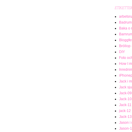
ETIKETTE
arbetsr
Badrum
Baka o 
Barnru
Bloggfe
Bröllop 
DIY
Foto och
How I me
Inredni
iPhonep
Jack i 
Jack sj
Jack-09
Jack-10
Jack-11
jack-12
Jack-13
Jason i
Jason-1