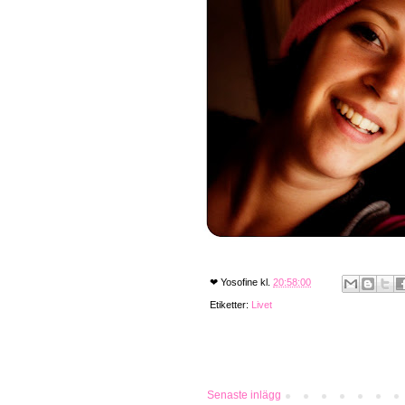
❤
Yosofine
kl.
20:58:00
Etiketter:
Livet
Senaste inlägg