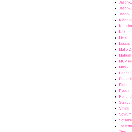
Jason-
Jason-
Jason-
Klännin
Krimsk
Kök
Livet
Loppis
Mat o D
Matrum
MCP Pro
Musik
Paris-0
Photosh
Pionee
Pyssel
Roller 
Scrappi
Smink
Sovrum
Sötsake
Tatueri
Tips