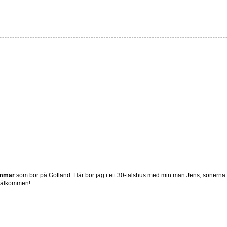
ömmar
som bor på Gotland. Här bor jag i ett 30-talshus med min man Jens, sönerna
 Välkommen!