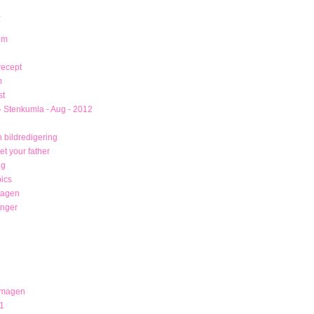
R
um
recept
m
st
- Stenkumla - Aug - 2012
 bildredigering
t your father
ng
ics
magen
unger
 magen
1