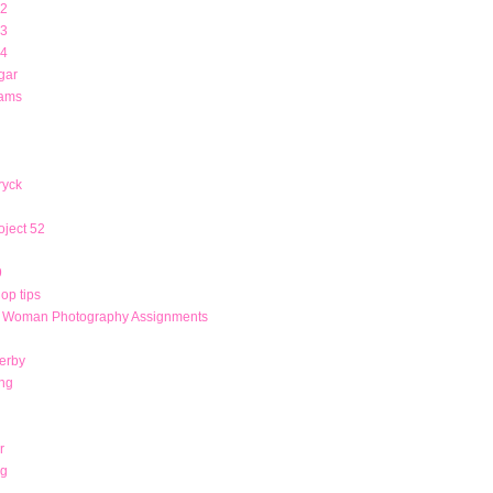
12
13
14
gar
rams
ryck
ject 52
9
op tips
r Woman Photography Assignments
derby
ng
r
ng