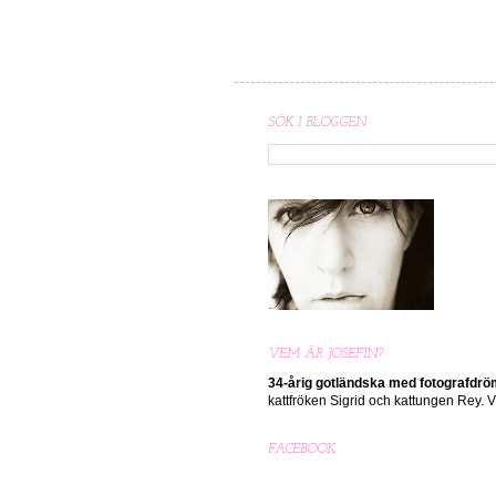
SÖK I BLOGGEN
VEM ÄR JOSEFIN?
34-årig gotländska med
fotografdr
kattfröken Sigrid och kattungen Rey.
FACEBOOK