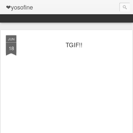
❤yosofine
JUN
TGIF!!
18