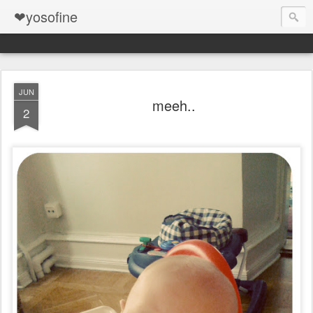
❤yosofine
JUN
meeh..
2