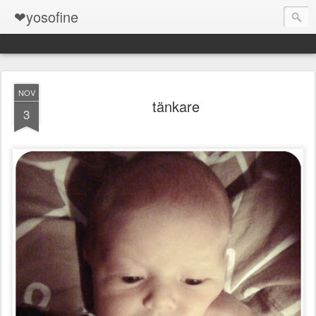
❤yosofine
NOV
tänkare
3