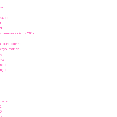
um
recept
m
st
- Stenkumla - Aug - 2012
 bildredigering
t your father
ng
ics
magen
unger
 magen
1
12
13