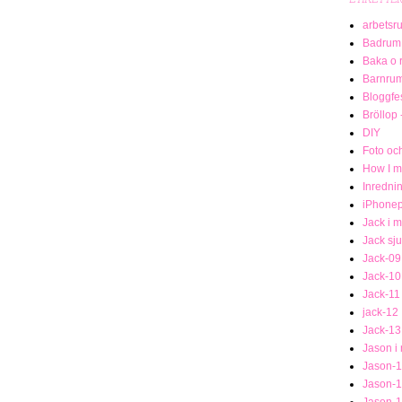
arbetsr
Badrum
Baka o 
Barnru
Bloggfe
Bröllop 
DIY
Foto och
How I me
Inredni
iPhonep
Jack i 
Jack sj
Jack-09
Jack-10
Jack-11
jack-12
Jack-13
Jason i
Jason-1
Jason-
Jason-