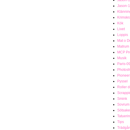
Jason-
Klännin
Krimsk
Kök
Livet
Loppis
Mat o D
Matrum
MCP Pro
Musik
Paris-0
Photosh
Pionee
Pyssel
Roller 
Scrappi
Smink
Sovrum
Sötsake
Tatueri
Tips
Trädgår