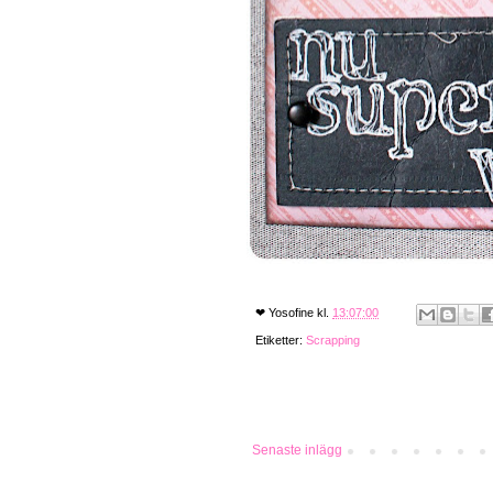
❤
Yosofine
kl.
13:07:00
Etiketter:
Scrapping
Senaste inlägg