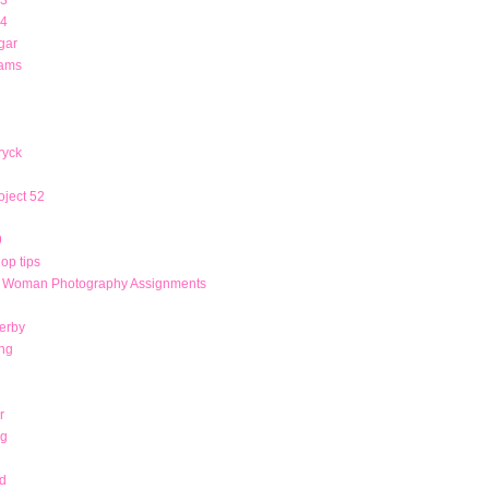
14
gar
rams
ryck
ject 52
9
op tips
r Woman Photography Assignments
derby
ng
r
ng
d