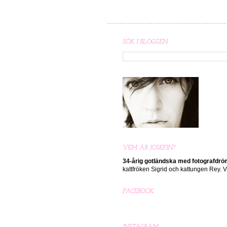
SÖK I BLOGGEN
VEM ÄR JOSEFIN?
34-årig gotländska med
fotografdr
kattfröken Sigrid och kattungen Rey.
FACEBOOK
INSTAGRAM