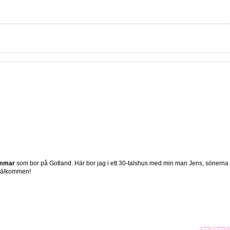
ömmar
som bor på Gotland. Här bor jag i ett 30-talshus med min man Jens, sönerna
 Välkommen!
ETIKETTE