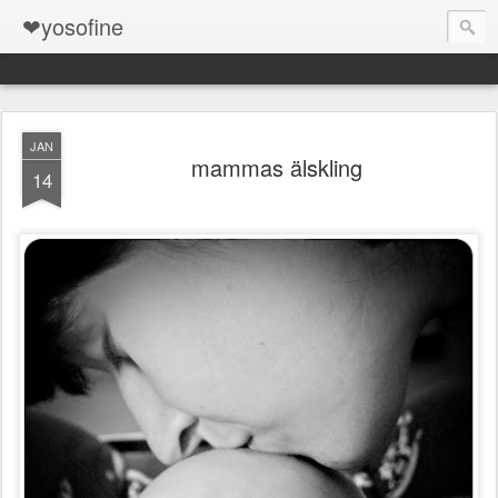
❤yosofine
JAN
mammas älskling
14