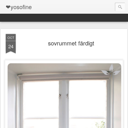
❤yosofine
OCT
sovrummet färdigt
24