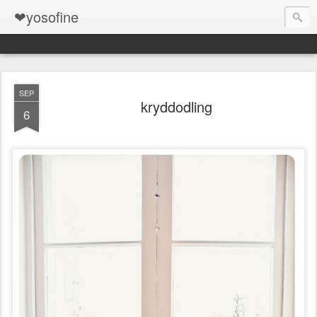
❤yosofine
SEP
kryddodling
6