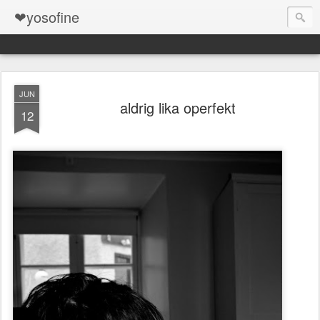
❤yosofine
JUN
aldrig lika operfekt
12