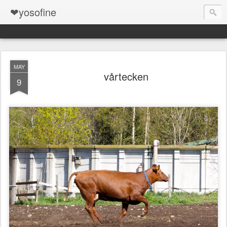
❤yosofine
MAY
vårtecken
9