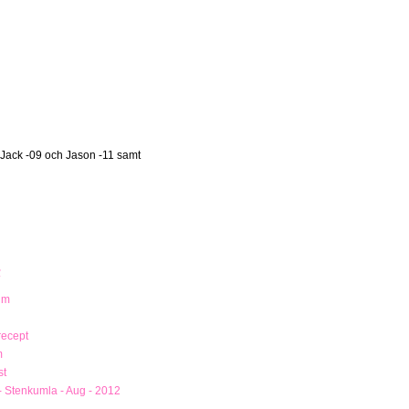
 Jack -09 och Jason -11 samt
R
um
recept
m
st
- Stenkumla - Aug - 2012