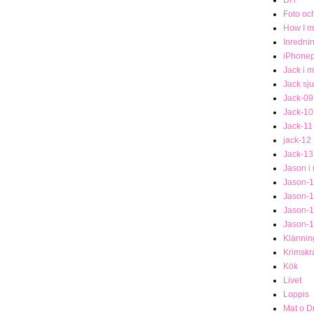
Foto och
How I me
Inredni
iPhonep
Jack i 
Jack sj
Jack-09
Jack-10
Jack-11
jack-12
Jack-13
Jason i
Jason-1
Jason-
Jason-
Jason-
Klännin
Krimsk
Kök
Livet
Loppis
Mat o D