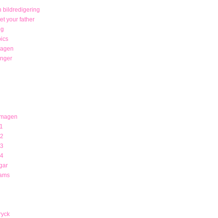
 bildredigering
t your father
ng
ics
magen
unger
 magen
1
12
13
14
gar
rams
ryck