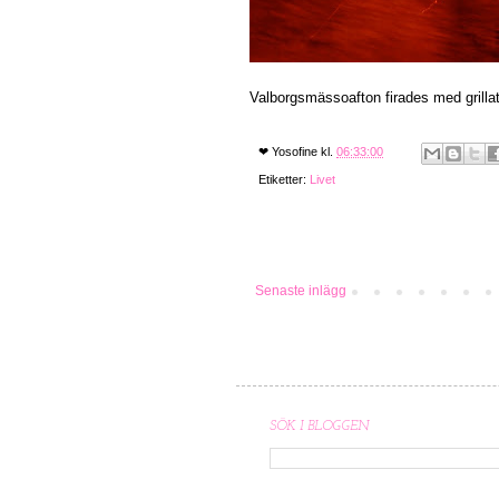
Valborgsmässoafton firades med grillat,
❤
Yosofine
kl.
06:33:00
Etiketter:
Livet
Senaste inlägg
SÖK I BLOGGEN