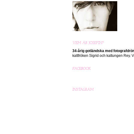
VEM ÄR JOSEFIN?
34-årig gotländska med
fotografdr
kattfröken Sigrid och kattungen Rey.
FACEBOOK
INSTAGRAM