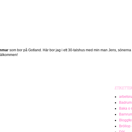
ömmar
som bor på Gotland. Här bor jag i ett 30-talshus med min man Jens, sönerna
 Välkommen!
ETIKETTE
arbetsr
Badrum
Baka o 
Barnru
Bloggfe
Bröllop 
DIY