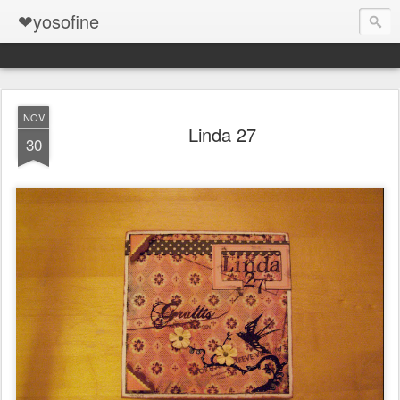
❤yosofine
NOV
Linda 27
30