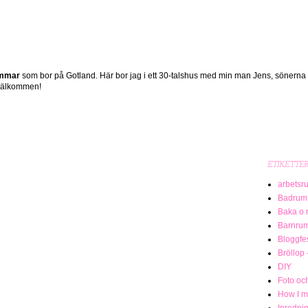
ömmar
som bor på Gotland. Här bor jag i ett 30-talshus med min man Jens, sönerna
 Välkommen!
ETIKETTE
arbetsr
Badrum
Baka o 
Barnru
Bloggfe
Bröllop 
DIY
Foto och
How I me
Inredni