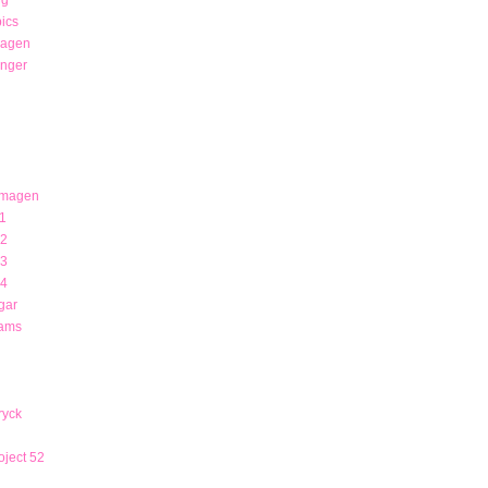
ics
magen
unger
 magen
1
12
13
14
gar
rams
ryck
ject 52