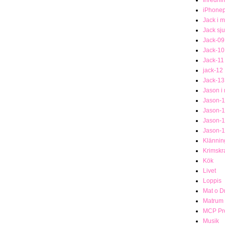
iPhonep
Jack i 
Jack sj
Jack-09
Jack-10
Jack-11
jack-12
Jack-13
Jason i
Jason-1
Jason-
Jason-
Jason-
Klännin
Krimsk
Kök
Livet
Loppis
Mat o D
Matrum
MCP Pro
Musik