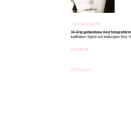
VEM ÄR JOSEFIN?
34-årig gotländska med
fotografdr
kattfröken Sigrid och kattungen Rey.
FACEBOOK
INSTAGRAM