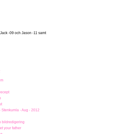
 Jack -09 och Jason -11 samt
R
um
recept
m
st
- Stenkumla - Aug - 2012
 bildredigering
t your father
ng