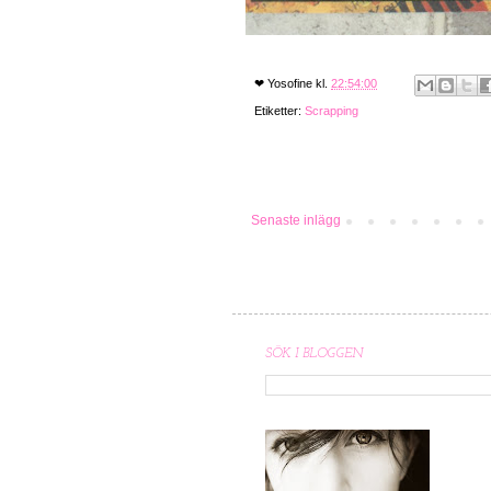
❤
Yosofine
kl.
22:54:00
Etiketter:
Scrapping
Senaste inlägg
SÖK I BLOGGEN